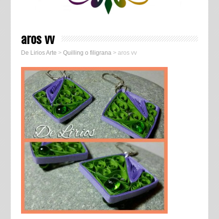
aros vv
De Lirios Arte
>
Quilling o filigrana
>
aros vv