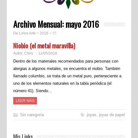
Archivo Mensual:
mayo 2016
De Lirios Arte
>
2016
>
05
Niobio (el metal maravilla)
Autor:
Chiru
12/05/2016
Dentro de los materiales recomendados para personas con
alergias a algunos metales, se encuentra el niobio. También
llamado columbio, se trata de un metal puro, perteneciente a
uno de los elementos naturales en la tabla periódica (el
número 41). Siendo…
LEER MÁS
Sin categoría
joyas
,
joyas de papel
Mis Links